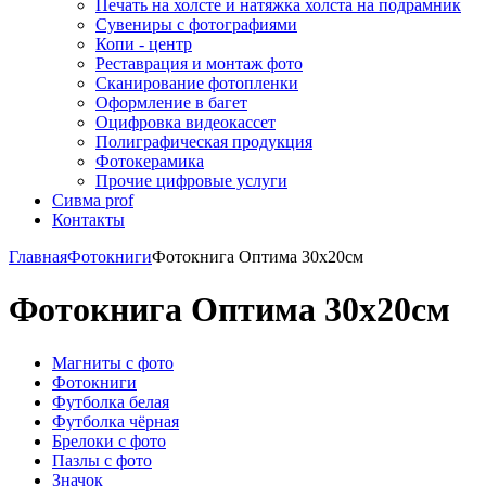
Печать на холсте и натяжка холста на подрамник
Сувениры с фотографиями
Копи - центр
Реставрация и монтаж фото
Сканирование фотопленки
Оформление в багет
Оцифровка видеокассет
Полиграфическая продукция
Фотокерамика
Прочие цифровые услуги
Сивма prof
Контакты
Главная
Фотокниги
Фотокнига Оптима 30х20см
Фотокнига Оптима 30х20см
Магниты с фото
Фотокниги
Футболка белая
Футболка чёрная
Брелоки с фото
Пазлы с фото
Значок