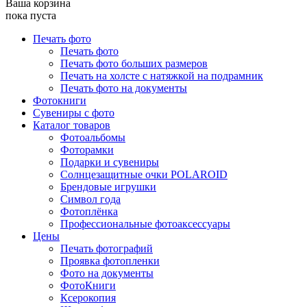
Ваша корзина
пока пуста
Печать фото
Печать фото
Печать фото больших размеров
Печать на холсте с натяжкой на подрамник
Печать фото на документы
Фотокниги
Сувениры с фото
Каталог товаров
Фотоальбомы
Фоторамки
Подарки и сувениры
Солнцезащитные очки POLAROID
Брендовые игрушки
Символ года
Фотоплёнка
Профессиональные фотоаксессуары
Цены
Печать фотографий
Проявка фотопленки
Фото на документы
ФотоКниги
Ксерокопия