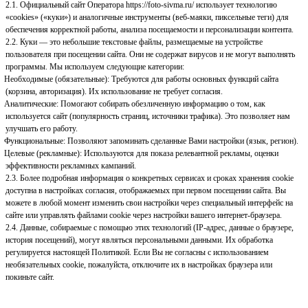
2.1. Официальный сайт Оператора https://foto-sivma.ru/ использует технологию
«cookies» («куки») и аналогичные инструменты (веб-маяки, пиксельные теги) для
обеспечения корректной работы, анализа посещаемости и персонализации контента.
2.2. Куки — это небольшие текстовые файлы, размещаемые на устройстве
пользователя при посещении сайта. Они не содержат вирусов и не могут выполнять
программы. Мы используем следующие категории:
Необходимые (обязательные):
Требуются для работы основных функций сайта
(корзина, авторизация). Их использование не требует согласия.
Аналитические:
Помогают собирать обезличенную информацию о том, как
используется сайт (популярность страниц, источники трафика). Это позволяет нам
улучшать его работу.
Функциональные:
Позволяют запоминать сделанные Вами настройки (язык, регион).
Целевые (рекламные):
Используются для показа релевантной рекламы, оценки
эффективности рекламных кампаний.
2.3. Более подробная информация о конкретных сервисах и сроках хранения cookie
доступна в настройках согласия, отображаемых при первом посещении сайта. Вы
можете в любой момент изменить свои настройки через специальный интерфейс на
сайте или управлять файлами cookie через настройки вашего интернет-браузера.
2.4. Данные, собираемые с помощью этих технологий (IP-адрес, данные о браузере,
история посещений), могут являться персональными данными. Их обработка
регулируется настоящей Политикой. Если Вы не согласны с использованием
необязательных cookie, пожалуйста, отключите их в настройках браузера или
покиньте сайт.