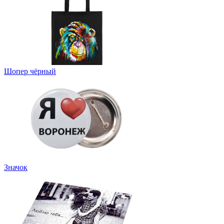
Шопер чёрный
Значок