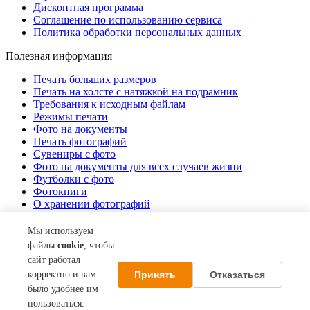
Дисконтная программа
Соглашение по использованию сервиса
Политика обработки персональных данных
Полезная информация
Печать больших размеров
Печать на холсте c натяжкой на подрамник
Требования к исходным файлам
Режимы печати
Фото на документы
Печать фотографий
Сувениры с фото
Фото на документы для всех случаев жизни
Футболки с фото
Фотокниги
О хранении фотографий
Стоимость услуг
Мы используем
О компании
файлы
cookie
, чтобы
сайт работал
Контакты
Принять
Отказаться
корректно и вам
Акции
О нас
было удобнее им
пользоваться.