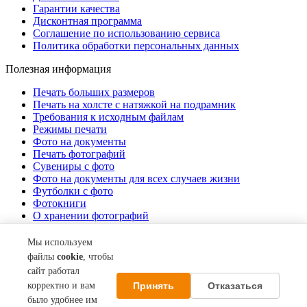
Гарантии качества
Дисконтная программа
Соглашение по использованию сервиса
Политика обработки персональных данных
Полезная информация
Печать больших размеров
Печать на холсте c натяжкой на подрамник
Требования к исходным файлам
Режимы печати
Фото на документы
Печать фотографий
Сувениры с фото
Фото на документы для всех случаев жизни
Футболки с фото
Фотокниги
О хранении фотографий
Стоимость услуг
Мы используем
О компании
файлы
cookie
, чтобы
сайт работал
Контакты
Принять
Отказаться
корректно и вам
Акции
О нас
было удобнее им