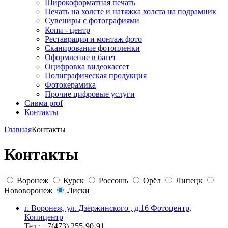
Широкоформатная печать
Печать на холсте и натяжка холста на подрамник
Сувениры с фотографиями
Копи - центр
Реставрация и монтаж фото
Сканирование фотопленки
Оформление в багет
Оцифровка видеокассет
Полиграфическая продукция
Фотокерамика
Прочие цифровые услуги
Сивма prof
Контакты
Главная
Контакты
Контакты
Воронеж
Курск
Россошь
Орёл
Липецк
Нововоронеж
Лиски
г. Воронеж, ул. Дзержинского , д.16 Фотоцентр,
Копицентр
Тел.: +7(473) 255-90-91