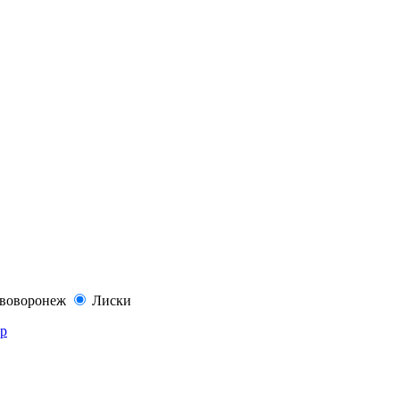
воворонеж
Лиски
тр