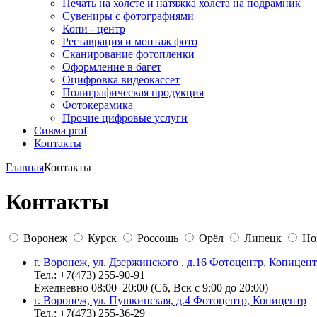
Печать на холсте и натяжка холста на подрамник
Сувениры с фотографиями
Копи - центр
Реставрация и монтаж фото
Сканирование фотопленки
Оформление в багет
Оцифровка видеокассет
Полиграфическая продукция
Фотокерамика
Прочие цифровые услуги
Сивма prof
Контакты
Главная
Контакты
Контакты
Воронеж
Курск
Россошь
Орёл
Липецк
Но
г. Воронеж, ул. Дзержинского , д.16 Фотоцентр, Копицен
Тел.: +7(473) 255-90-91
Ежедневно 08:00–20:00 (Сб, Вск с 9:00 до 20:00)
г. Воронеж, ул. Пушкинская, д.4 Фотоцентр, Копицентр
Тел.: +7(473) 255-36-29