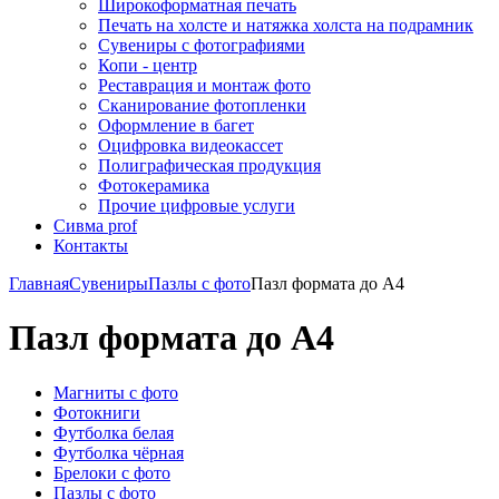
Широкоформатная печать
Печать на холсте и натяжка холста на подрамник
Сувениры с фотографиями
Копи - центр
Реставрация и монтаж фото
Сканирование фотопленки
Оформление в багет
Оцифровка видеокассет
Полиграфическая продукция
Фотокерамика
Прочие цифровые услуги
Сивма prof
Контакты
Главная
Сувениры
Пазлы с фото
Пазл формата до А4
Пазл формата до А4
Магниты с фото
Фотокниги
Футболка белая
Футболка чёрная
Брелоки с фото
Пазлы с фото