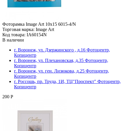
Фоторамка Image Art 10х15 6015-4/N
Торговая марка: Image Art
Код товара: IA60154N
В наличии
г. Воронеж, ул. Дзержинского , д.16 Фотоцентр,
Копицентр
г. Воронеж, ул. Плехановская, д.35 Фотоцентр,
Копицентр
г. Воронеж, ул. ген. Лизюкова, д.25 Фотоцентр,
Копицентр
г. Россошь, пр. Труда, 1И, ТЦ"Проспект" Фотоцентр,
Копицентр
200 Р