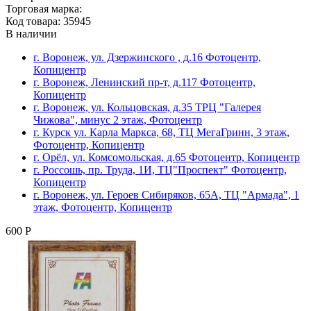
Торговая марка:
Код товара: 35945
В наличии
г. Воронеж, ул. Дзержинского , д.16 Фотоцентр,
Копицентр
г. Воронеж, Ленинский пр-т, д.117 Фотоцентр,
Копицентр
г. Воронеж, ул. Кольцовская, д.35 ТРЦ "Галерея
Чижова", минус 2 этаж, Фотоцентр
г. Курск ул. Карла Маркса, 68, ТЦ МегаГринн, 3 этаж,
Фотоцентр, Копицентр
г. Орёл, ул. Комсомольская, д.65 Фотоцентр, Копицентр
г. Россошь, пр. Труда, 1И, ТЦ"Проспект" Фотоцентр,
Копицентр
г. Воронеж, ул. Героев Сибиряков, 65А, ТЦ "Армада", 1
этаж, Фотоцентр, Копицентр
600 Р