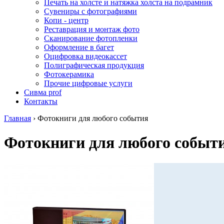
Печать на холсте и натяжка холста на подрамник
Сувениры с фотографиями
Копи - центр
Реставрация и монтаж фото
Сканирование фотопленки
Оформление в багет
Оцифровка видеокассет
Полиграфическая продукция
Фотокерамика
Прочие цифровые услуги
Сивма prof
Контакты
Главная
›
Фотокниги для любого события
Фотокниги для любого событ