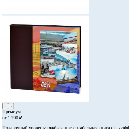
‹
›
Премиум
от 1 700 ₽
Подарочный уровень: тяжёлая, презентабельная книга с вау-эф